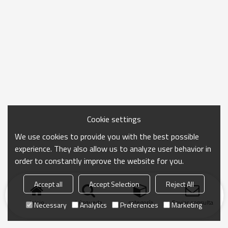
Cookie settings
We use cookies to provide you with the best possible
experience. They also allow us to analyze user behavior in
order to constantly improve the website for you.
Accept all
Accept Selection
Reject All
Inicio
búsqueda
categoría
Enviar consulta
Necessary
Analytics
Preferences
Marketing