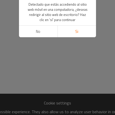
Detectado que estás accediendo al sitio
web móvil en una computadora, ¿deseas
redirigir al sitio web de escritorio? Haz
clic en 'sí' para continuar
No
Si
Cookie settings
sible experience. They also allow us to analyze user behavior in 