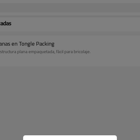
zadas
lanas en Tongle Packing
structura plana empaquetada, fácil para bricolaje.