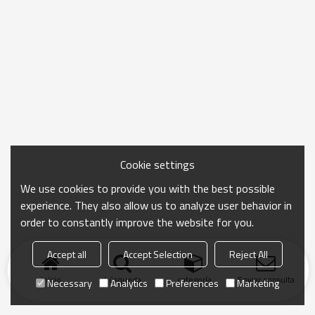
Cookie settings
We use cookies to provide you with the best possible
experience. They also allow us to analyze user behavior in
order to constantly improve the website for you.
Accept all
Accept Selection
Reject All
Inicio
búsqueda
categoría
Enviar consulta
Necessary
Analytics
Preferences
Marketing