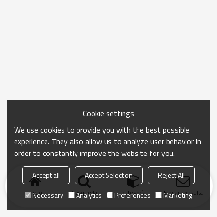
Cookie settings
We use cookies to provide you with the best possible
experience. They also allow us to analyze user behavior in
order to constantly improve the website for you.
Accept all
Accept Selection
Reject All
Inicio
búsqueda
categoría
Enviar consulta
Necessary
Analytics
Preferences
Marketing