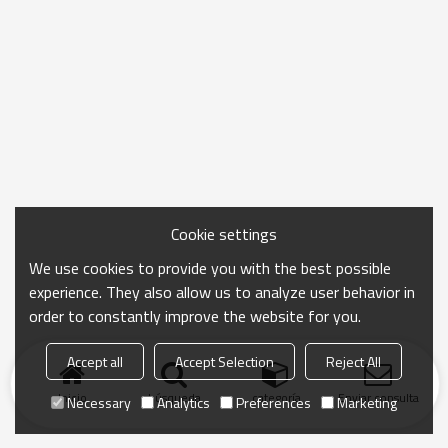
Cookie settings
We use cookies to provide you with the best possible
experience. They also allow us to analyze user behavior in
order to constantly improve the website for you.
Accept all
Accept Selection
Reject All
Inicio
búsqueda
categoría
Enviar consulta
Necessary
Analytics
Preferences
Marketing