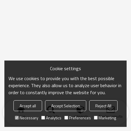
Cookie settings
We use cookies to provide you with the best possible
experience. They also allow us to analyze user behavior in
order to constantly improve the website for you.
Accept all
Accept Selection
Reject All
Inicio
búsqueda
categoría
Enviar consulta
Necessary
Analytics
Preferences
Marketing