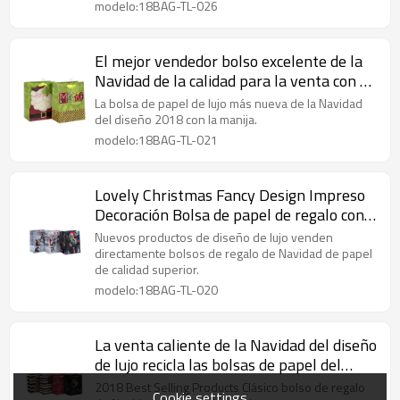
modelo:18BAG-TL-026
El mejor vendedor bolso excelente de la
Navidad de la calidad para la venta con 2
diseños clasificados en embalaje de la
La bolsa de papel de lujo más nueva de la Navidad
llave
del diseño 2018 con la manija.
modelo:18BAG-TL-021
Lovely Christmas Fancy Design Impreso
Decoración Bolsa de papel de regalo con 3
diseños surtidos en Tongle Packing
Nuevos productos de diseño de lujo venden
directamente bolsos de regalo de Navidad de papel
de calidad superior.
modelo:18BAG-TL-020
La venta caliente de la Navidad del diseño
de lujo recicla las bolsas de papel del
regalo al por mayor con 4 diseños
2018 Best Selling Products Clásico bolso de regalo
Cookie settings