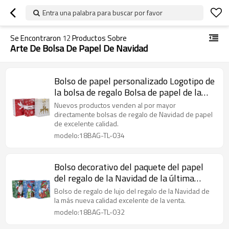
Entra una palabra para buscar por favor
Se Encontraron
12
Productos Sobre
Arte De Bolsa De Papel De Navidad
Bolso de papel personalizado Logotipo de
la bolsa de regalo Bolsa de papel de la
Navidad con diferente tamaño con 3
Nuevos productos venden al por mayor
diseños surtido en embalaje de la llave
directamente bolsas de regalo de Navidad de papel
de excelente calidad.
modelo:18BAG-TL-034
Bolso decorativo del paquete del papel
del regalo de la Navidad de la última
excelente calidad con diverso tamaño con
Bolso de regalo de lujo del regalo de la Navidad de
3 diseños clasificados en embalaje de la
la más nueva calidad excelente de la venta.
llave
modelo:18BAG-TL-032