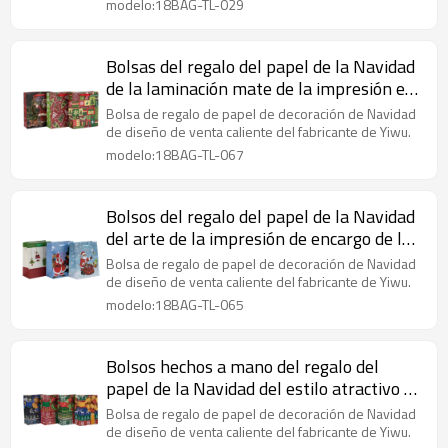
modelo:18BAG-TL-029
Bolsas del regalo del papel de la Navidad
de la laminación mate de la impresión en
offset personalizada en el embalaje de la
Bolsa de regalo de papel de decoración de Navidad
llave
de diseño de venta caliente del fabricante de Yiwu.
modelo:18BAG-TL-067
Bolsos del regalo del papel de la Navidad
del arte de la impresión de encargo de la
moda con 3 diseños clasificados en
Bolsa de regalo de papel de decoración de Navidad
embalaje de la llave
de diseño de venta caliente del fabricante de Yiwu.
modelo:18BAG-TL-065
Bolsos hechos a mano del regalo del
papel de la Navidad del estilo atractivo de
la venta de la fábrica con 4 diseños
Bolsa de regalo de papel de decoración de Navidad
clasificados en embalaje de la llave
de diseño de venta caliente del fabricante de Yiwu.