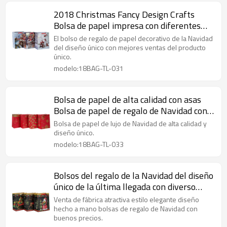
2018 Christmas Fancy Design Crafts
Bolsa de papel impresa con diferentes
tamaños con 3 diseños surtidos en
El bolso de regalo de papel decorativo de la Navidad
embalaje de palanca
del diseño único con mejores ventas del producto
único.
modelo:18BAG-TL-031
Bolsa de papel de alta calidad con asas
Bolsa de papel de regalo de Navidad con
diferentes tamaños con 4 diseños
Bolsa de papel de lujo de Navidad de alta calidad y
surtidos en embalaje de palanca
diseño único.
modelo:18BAG-TL-033
Bolsos del regalo de la Navidad del diseño
único de la última llegada con diverso
tamaño con 3 diseños clasificados en
Venta de fábrica atractiva estilo elegante diseño
embalaje de la llave
hecho a mano bolsas de regalo de Navidad con
buenos precios.