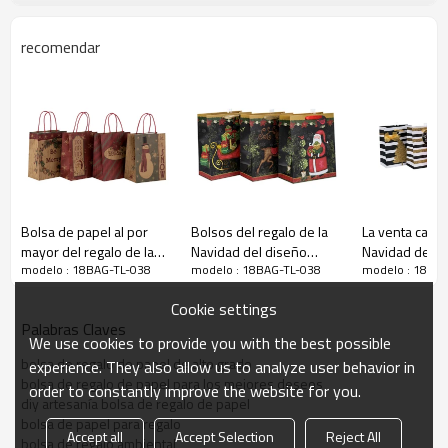
recomendar
Bolsa de papel al por
Bolsos del regalo de la
La venta calien
mayor del regalo de las
Navidad del diseño
Navidad del d
Bolsas de
regalo de
navidad
modelo : 18BAG-TL-038
modelo : 18BAG-TL-038
modelo : 18BA
compras de Brown Kraft
único de la última llegada
lujo recicla la
de la Navidad con las
con diverso tamaño con
papel del rega
Cookie settings
manijas en el embalaje
3 diseños clasificados
mayor con 4 d
Palabras Claves
de la llave
en embalaje de la llave
clasificados e
We use cookies to provide you with the best possible
de la llave
bolsa de regalo de papel de alto grado
experience. They also allow us to analyze user behavior in
bolsa de regalo de papel para los mejores deseos
order to constantly improve the website for you.
diy artesanía bolsa de regalo de papel
bolsa de papel para regalo
Accept all
Accept Selection
Reject All
bolsa de regalo ambiental