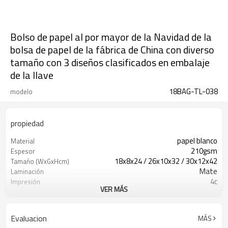
Bolso de papel al por mayor de la Navidad de la
bolsa de papel de la fábrica de China con diverso
tamaño con 3 diseños clasificados en embalaje
de la llave
18BAG-TL-038
modelo
propiedad
papel blanco
Material
210gsm
Espesor
18x8x24 / 26x10x32 / 30x12x42
Tamaño (WxGxHcm)
Mate
Laminación
4c
Impresión
VER MÁS
Estampado en caliente
Ilustraciones
cinta
Manijas
Evaluacion
MÁS