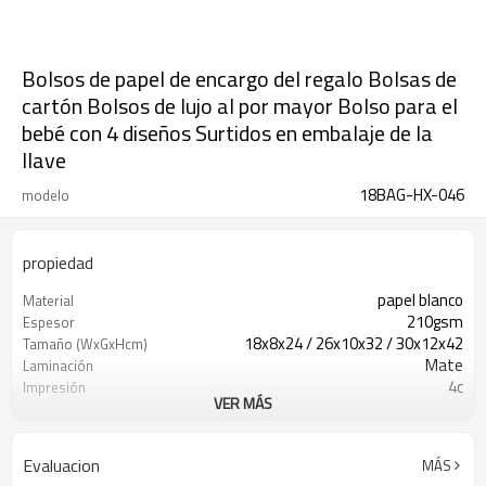
Bolsos de papel de encargo del regalo Bolsas de
cartón Bolsos de lujo al por mayor Bolso para el
bebé con 4 diseños Surtidos en embalaje de la
llave
18BAG-HX-046
modelo
propiedad
papel blanco
Material
210gsm
Espesor
18x8x24 / 26x10x32 / 30x12x42
Tamaño (WxGxHcm)
Mate
Laminación
4c
Impresión
VER MÁS
Sin ilustraciones
Ilustraciones
cinta
Manijas
Evaluacion
MÁS