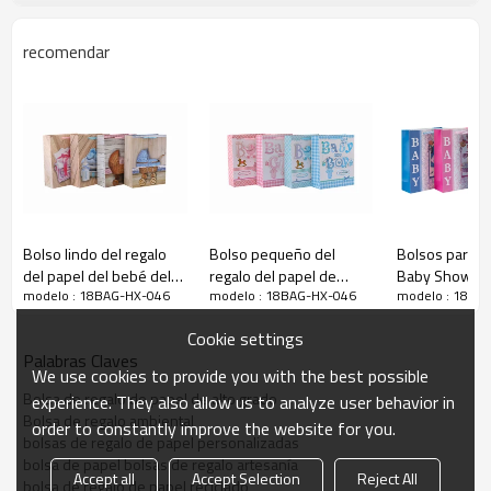
recomendar
Bolso lindo del regalo
Bolso pequeño del
Bolsos para re
del papel del bebé del
regalo del papel de
Baby Shower 
bolsas de regalo de patrón de lirio
modelo : 18BAG-HX-046
modelo : 18BAG-HX-046
modelo : 18BA
mejor precio de alta
diversos tamaños del
brillo con 4 d
calidad con 4 diseños
bautismo del regalo del
surtidos en T
Cookie settings
clasificados en embalaje
bebé del boutique con 4
Packing
Palabras Claves
de la llave
diseños clasificados en
We use cookies to provide you with the best possible
el embalaje de la llave
Bolsa de regalo de papel de alto grado
experience. They also allow us to analyze user behavior in
Bolsa de regalo ambiental
order to constantly improve the website for you.
bolsas de regalo de papel personalizadas
bolsa de papel bolsas de regalo artesanía
Accept all
Accept Selection
Reject All
bolsa de regalo de papel reciclado