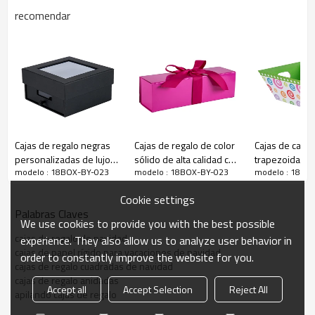
recomendar
Cajas de regalo negras
Cajas de regalo de color
Cajas de cartó
personalizadas de lujo
sólido de alta calidad con
trapezoidales
cajas planas
modelo : 18BOX-BY-023
modelo : 18BOX-BY-023
modelo : 18BO
para cinturones de cuero
empaquetado plano en
especiales co
reales en Tongle Packing
embalaje de Tongle
especial de al
Cookie settings
en Tongle Pac
Palabras Claves
We use cookies to provide you with the best possible
cajas de regalo de navidad
experience. They also allow us to analyze user behavior in
cajas de papel rígido para vacaciones de navidad
order to constantly improve the website for you.
cajas de regalo cuadradas de navidad
cajas de regalo anidadas
Accept all
Accept Selection
Reject All
apilando cajas de regalo