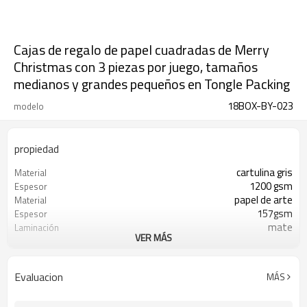
Cajas de regalo de papel cuadradas de Merry
Christmas con 3 piezas por juego, tamaños
medianos y grandes pequeños en Tongle Packing
18BOX-BY-023
modelo
propiedad
cartulina gris
Material
1200 gsm
Espesor
papel de arte
Material
157gsm
Espesor
mate
Laminación
VER MÁS
15 * 15 * 9.53cm
Pequeña
16.83 * 16.83 * 10.16cm
Medio
18.74 * 18.74 * 11.43cm
Grande
Evaluacion
MÁS
1000
Moq