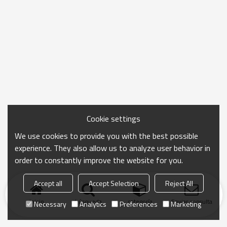
Cookie settings
We use cookies to provide you with the best possible
experience. They also allow us to analyze user behavior in
order to constantly improve the website for you.
Accept all
Accept Selection
Reject All
Inicio
búsqueda
categoría
Enviar consulta
Necessary
Analytics
Preferences
Marketing